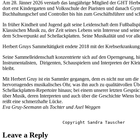
Am 28. Jänner 2026 verstarb das langjährige Mitglied der GHT Herb
dort erst Kindergarten und Volksschule der Piaristen und danach G
Buchhaltungschef und Controller bis hin zum Geschäftsführer und schli
In früher Kindheit und Jugend galt seine Leidenschaft dem Fußballspie
Klassischen Musik zu, der Zeit seines Lebens sein Interesse und sei
dem Schwerpunkt auf Schellackplatten. Seine Musikalität und vor all
Herbert Gruys Sammeltätigkeit endete 2018 mit der Krebserkrankung s
Seine Sammelleidenschaft konzentrierte sich auf den Operngesang, h
Instrumentalisten, Dirigenten, Schauspielern und Interpreten der Klei
bleibt.
Mit Herbert Gruy ist ein Sammler gegangen, dem es nicht nur um die A
hervorragendes musikalisches Ohr, was ihn auch zu qualitätvollen Üb
Schellackplatten-Repertoire hinaus; bei einem unserer letzten Gesprä
über Musik, deren Interpreten und auch über die Geschichte Wiens bo
reißt eine schmerzhafte Lücke.
Eva Gruy-Seemann als Tochter und Axel Weggen
                        Copyright Sandra Tauscher
Leave a Reply