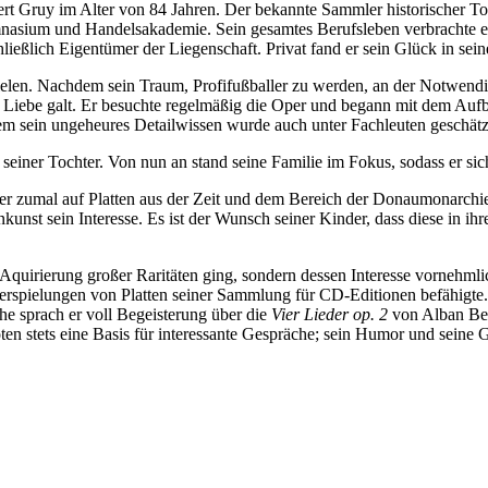
ert Gruy im Alter von 84 Jahren. Der bekannte Sammler historischer 
ymnasium und Handelsakademie. Sein gesamtes Berufsleben verbrachte
eßlich Eigentümer der Liegenschaft. Privat fand er sein Glück in seine
len. Nachdem sein Traum, Profifußballer zu werden, an der Notwendigkei
ne Liebe galt. Er besuchte regelmäßig die Oper und begann mit dem Au
em sein ungeheures Detailwissen wurde auch unter Fachleuten geschätzt
einer Tochter. Von nun an stand seine Familie im Fokus, sodass er sic
ier zumal auf Platten aus der Zeit und dem Bereich der Donaumonarch
nkunst sein Interesse. Es ist der Wunsch seiner Kinder, dass diese in 
quirierung großer Raritäten ging, sondern dessen Interesse vornehmlic
erspielungen von Platten seiner Sammlung für CD-Editionen befähigte.
che sprach er voll Begeisterung über die
Vier Lieder op. 2
von Alban Ber
ten stets eine Basis für interessante Gespräche; sein Humor und seine