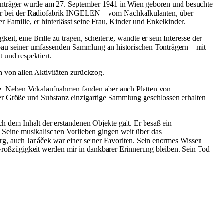
Tonträger wurde am 27. September 1941 in Wien geboren und besuchte
 er bei der Radiofabrik INGELEN – vom Nachkalkulanten, über
r Familie, er hinterlässt seine Frau, Kinder und Enkelkinder.
t, eine Brille zu tragen, scheiterte, wandte er sein Interesse der
fbau seiner umfassenden Sammlung an historischen Tonträgern – mit
 und respektiert.
h von allen Aktivitäten zurückzog.
ie. Neben Vokalaufnahmen fanden aber auch Platten von
ihrer Größe und Substanz einzigartige Sammlung geschlossen erhalten
h dem Inhalt der erstandenen Objekte galt. Er besaß ein
 Seine musikalischen Vorlieben gingen weit über das
g, auch Janáček war einer seiner Favoriten. Sein enormes Wissen
 Großzügigkeit werden mir in dankbarer Erinnerung bleiben. Sein Tod